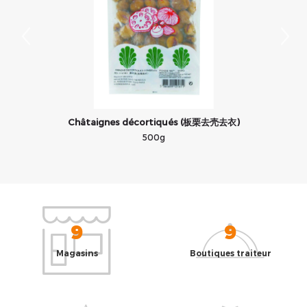
Châtaignes décortiqués (板栗去壳去衣)
500g
9
9
Magasins
Boutiques traiteur