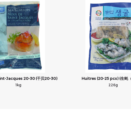
aint-Jacques 20-30 (干贝20-30)
Huitres (20-25 pcs) (
1kg
226g