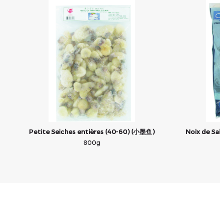
Petite Seiches entières (40-60) (小墨鱼)
Noix de S
800g