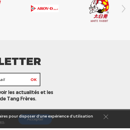
LETTER
ir les actualités et les
 de Tang Frères.
ires pour disposer d’une expérience d’utilisation
Accepter
es
.
s légales