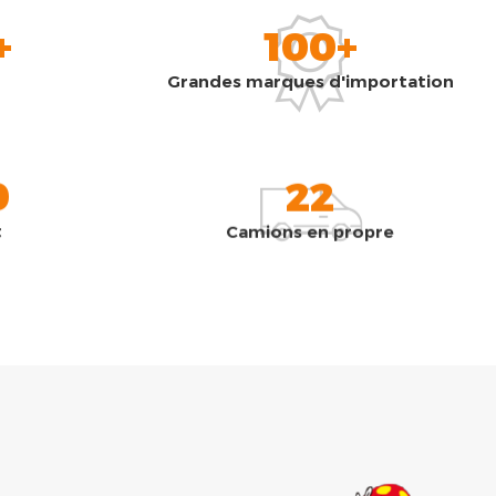
+
100+
Grandes marques d'importation
0
22
t
Camions en propre