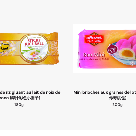
e riz gluant au lait de noix de
Mini brioches aux graines de lo
coco (椰汁彩色小圆子)
你寿桃包)
180g
200g