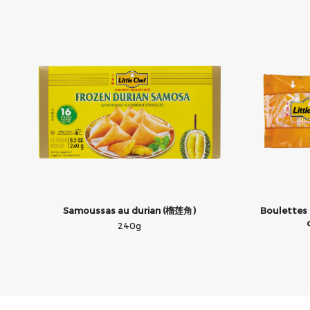
Samoussas au durian (榴莲角)
Boulettes d
240g