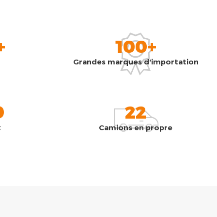
+
100+
Grandes marques d'importation
0
22
t
Camions en propre