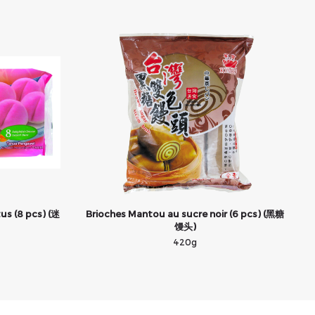
tus (8 pcs) (迷
Brioches Mantou au sucre noir (6 pcs) (黑糖
馒头)
420g