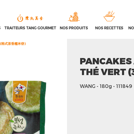
S
TRAITEURS TANG GOURMET
NOS PRODUITS
NOS RECETTES
NO
pcs) (韩式茶香糯米饼)
PANCAKES 
THÉ VERT 
WANG
- 180g
- 111849