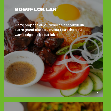
BOEUF LOK LAK
On te propose aujourd’hui de découvrir un
autre grand classique venu tout droit au
Cambodge : le boeuf lôk lak..