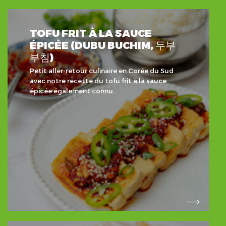
TOFU FRIT À LA SAUCE
ÉPICÉE (DUBU BUCHIM, 두부
부침)
Petit aller-retour culinaire en Corée du Sud
avec notre recette du tofu frit à la sauce
épicée également connu..