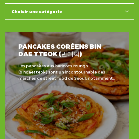
PANCAKES CORÉENS BIN
DAE TTEOK (빈대떡)
Les pancakes aux haricots mungo
(bindaetteok) sont un incontournable des
marchés de street food de Seoul, notamment..