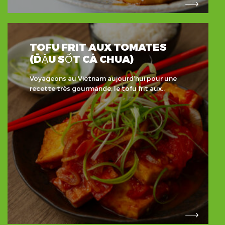
TOFU FRIT AUX TOMATES
(ĐẬU SỐT CÀ CHUA)
Voyageons au Vietnam aujourd’hui pour une
recette très gourmande, le tofu frit aux..