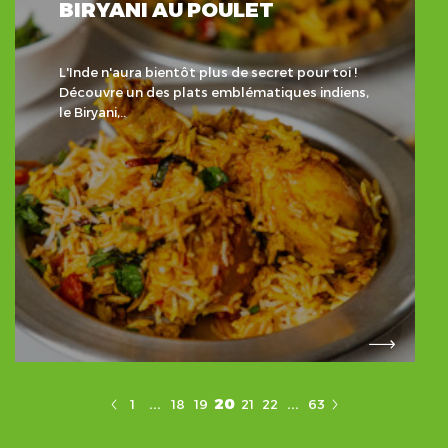
BIRYANI AU POULET
L'Inde n'aura bientôt plus de secret pour toi !
Découvre un des plats emblématiques indiens,
le Biryani,..
...
...
20
1
18
19
21
22
63