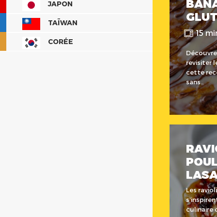
BAN
JAPON
GLU
TAÏWAN
15 mi
CORÉE
Découvrez
revisiter 
cette rec
sans..
RAVI
POUL
LAS
Les ravio
s’inspiren
culinaire 