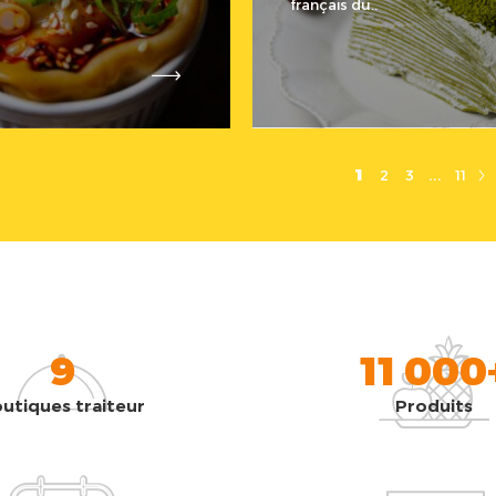
français du..
...
1
2
3
11
9
11 000
utiques traiteur
Produits