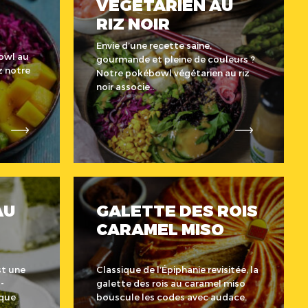
VÉGÉTARIEN AU
RIZ NOIR
Envie d’une recette saine,
bowl au
gourmande et pleine de couleurs ?
 notre
Notre pokébowl végétarien au riz
noir associe..
AU
GALETTE DES ROIS
CARAMEL MISO
st une
Classique de l’Épiphanie revisitée, la
-
galette des rois au caramel miso
ique
bouscule les codes avec audace.