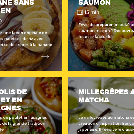
ANE SANS
SAUMON
TEN
15 min
n
Envie de préparer un poké 
saumon maison ? Découvrez
 une façon originale de
recette facile de..
les galettes de riz avec
ette de crêpes à la banane
OLIS DE
MILLECRÊPES 
ET EN
MATCHA
AGNES
lis de poulet en lasagnes
Le millecrêpes au matcha e
t de la grande tradition
création d’inspiration franco
de..
japonaise. Il revisite le class