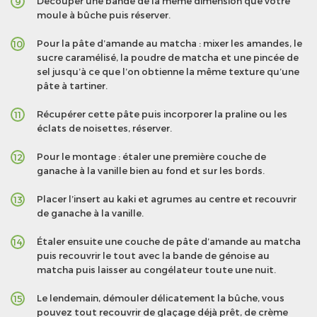
Découper une bande de la même dimension que votre
9
moule à bûche puis réserver.
Pour la pâte d’amande au matcha : mixer les amandes, le
10
sucre caramélisé, la poudre de matcha et une pincée de
sel jusqu’à ce que l’on obtienne la même texture qu’une
pâte à tartiner.
Récupérer cette pâte puis incorporer la praline ou les
11
éclats de noisettes, réserver.
Pour le montage : étaler une première couche de
12
ganache à la vanille bien au fond et sur les bords.
Placer l’insert au kaki et agrumes au centre et recouvrir
13
de ganache à la vanille.
Étaler ensuite une couche de pâte d’amande au matcha
14
puis recouvrir le tout avec la bande de génoise au
matcha puis laisser au congélateur toute une nuit.
Le lendemain, démouler délicatement la bûche, vous
15
pouvez tout recouvrir de glaçage déjà prêt, de crème