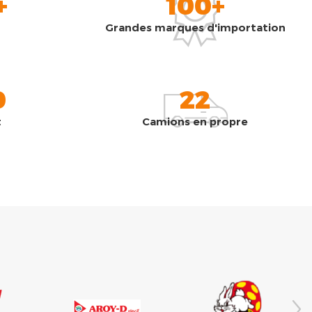
+
100+
Grandes marques d'importation
0
22
t
Camions en propre