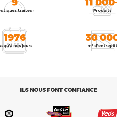
9
11 000
utiques traiteur
Produits
1976
30 00
usqu'à nos jours
m² d'entrepô
ILS NOUS FONT CONFIANCE