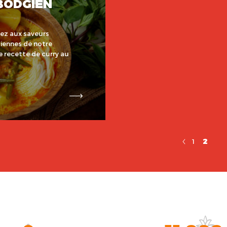
BODGIEN
z aux saveurs
ennes de notre
le recette de curry au
2
1