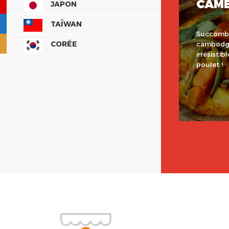
CAM
JAPON
TAÏWAN
Succombe
CORÉE
cambodgi
irrésistib
poulet !