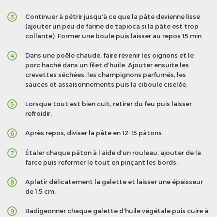
Continuer à pétrir jusqu’à ce que la pâte devienne lisse
3
(ajouter un peu de farine de tapioca si la pâte est trop
collante). Former une boule puis laisser au repos 15 min.
Dans une poêle chaude, faire revenir les oignons et le
4
porc haché dans un filet d’huile. Ajouter ensuite les
crevettes séchées, les champignons parfumés, les
sauces et assaisonnements puis la ciboule ciselée.
Lorsque tout est bien cuit, retirer du feu puis laisser
5
refroidir.
Après repos, diviser la pâte en 12-15 pâtons.
6
Étaler chaque pâton à l’aide d’un rouleau, ajouter de la
7
farce puis refermer le tout en pinçant les bords.
Aplatir délicatement la galette et laisser une épaisseur
8
de 1,5 cm.
Badigeonner chaque galette d’huile végétale puis cuire à
9