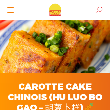
CAROTTE CAKE
CHINOIS (HU LUO BO
GAO – 胡萝卜糕)