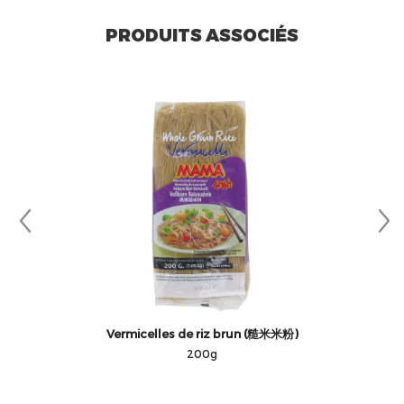
PRODUITS ASSOCIÉS
Vermicelles de riz brun (糙米米粉)
C
200g