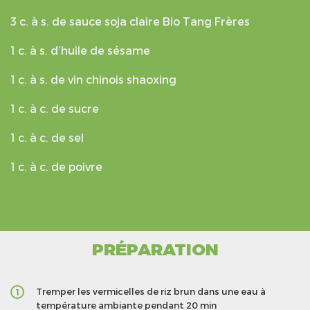
3 c. à s. de sauce soja claire Bio Tang Frères
1 c. à s. d’huile de sésame
1 c. à s. de vin chinois shaoxing
1 c. à c. de sucre
1 c. à c. de sel
1 c. à c. de poivre
PRÉPARATION
Tremper les vermicelles de riz brun dans une eau à
1
température ambiante pendant 20 min