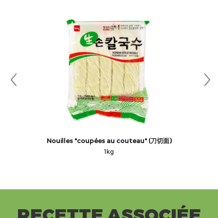
Nouilles "coupées au couteau" (刀切面)
1kg
RECETTE ASSOCIÉE