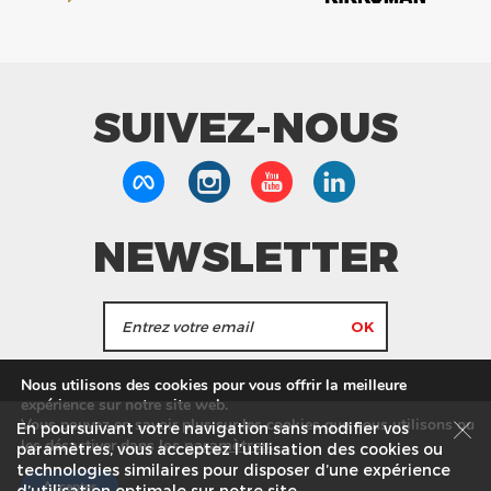
SUIVEZ-NOUS
NEWSLETTER
J'accepte de recevoir les actualités et les
Nous utilisons des cookies pour vous offrir la meilleure
informations de Tang Frères.
expérience sur notre site web.
Vous pouvez en savoir plus sur les cookies que nous utilisons ou
En poursuivant votre navigation sans modifier vos
les
paramètres
.
les désactiver dans
Nos Magasins
Service commercial
Recrutement
paramètres, vous acceptez l’utilisation des cookies ou
technologies similaires pour disposer d’une expérience
Plan du site
Mentions légales
Accepter
d’utilisation optimale sur notre site.