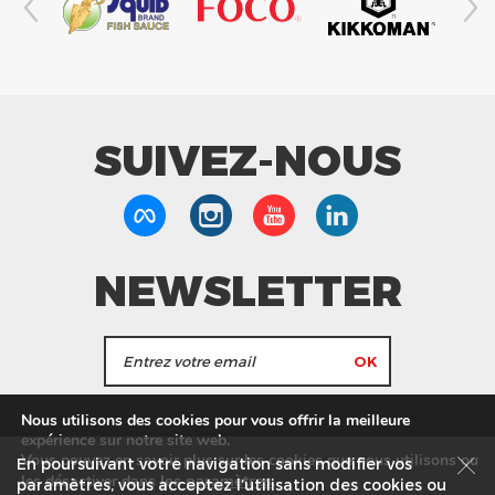
SUIVEZ-NOUS
NEWSLETTER
J'accepte de recevoir les actualités et les
Nous utilisons des cookies pour vous offrir la meilleure
informations de Tang Frères.
expérience sur notre site web.
Vous pouvez en savoir plus sur les cookies que nous utilisons ou
En poursuivant votre navigation sans modifier vos
les
paramètres
.
les désactiver dans
Nos Magasins
Service commercial
Recrutement
paramètres, vous acceptez l’utilisation des cookies ou