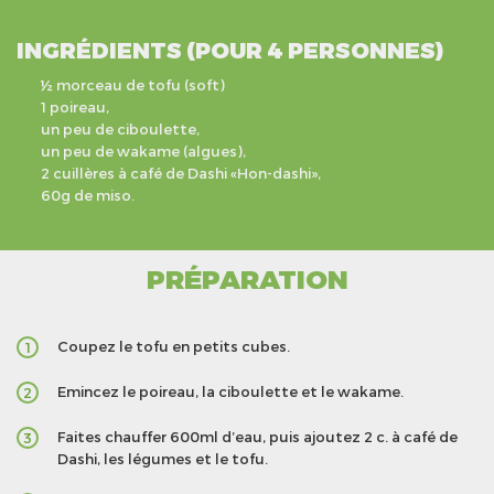
INGRÉDIENTS (POUR 4 PERSONNES)
½ morceau de tofu (soft)
1 poireau,
un peu de ciboulette,
un peu de wakame (algues),
2 cuillères à café de Dashi «Hon-dashi»,
60g de miso.
PRÉPARATION
Coupez le tofu en petits cubes.
1
Emincez le poireau, la ciboulette et le wakame.
2
Faites chauffer 600ml d’eau, puis ajoutez 2 c. à café de
3
Dashi, les légumes et le tofu.