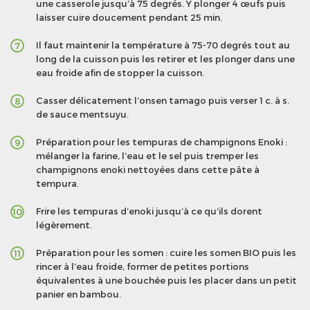
une casserole jusqu’à 75 degrés. Y plonger 4 œufs puis
laisser cuire doucement pendant 25 min.
Il faut maintenir la température à 75-70 degrés tout au
7
long de la cuisson puis les retirer et les plonger dans une
eau froide afin de stopper la cuisson.
Casser délicatement l’onsen tamago puis verser 1 c. à s.
8
de sauce mentsuyu.
Préparation pour les tempuras de champignons Enoki :
9
mélanger la farine, l’eau et le sel puis tremper les
champignons enoki nettoyées dans cette pâte à
tempura.
Frire les tempuras d’enoki jusqu’à ce qu’ils dorent
10
légèrement.
Préparation pour les somen : cuire les somen BIO puis les
11
rincer à l’eau froide, former de petites portions
équivalentes à une bouchée puis les placer dans un petit
panier en bambou.