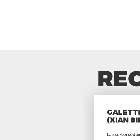
REC
GALETT
(XIAN B
Laisse-toi sédui