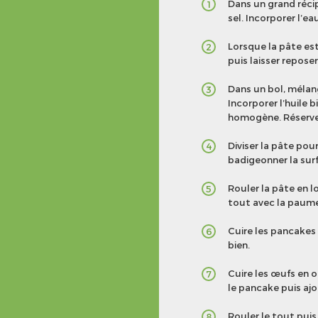
Dans un grand récip
1
sel. Incorporer l’
Lorsque la pâte est
2
puis laisser reposer
Dans un bol, mélanger
3
Incorporer l’huile 
homogène. Réserve
Diviser la pâte pou
4
badigeonner la surf
Rouler la pâte en l
5
tout avec la paume d
Cuire les pancakes 
6
bien.
Cuire les œufs en 
7
le pancake puis ajo
Rouler le tout puis
8