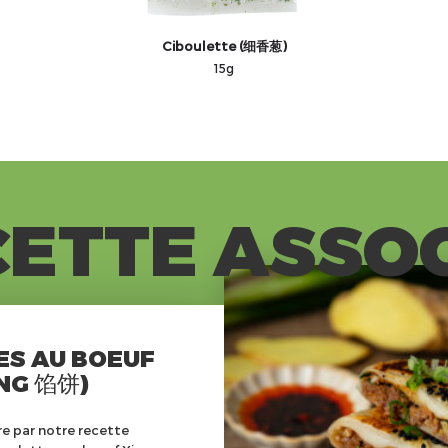
Ciboulette (细香葱)
15g
ETTE ASSO
ES AU BOEUF
ING 馅饼)
re par notre recette