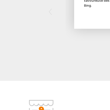
savoureuse des
Bing.
9