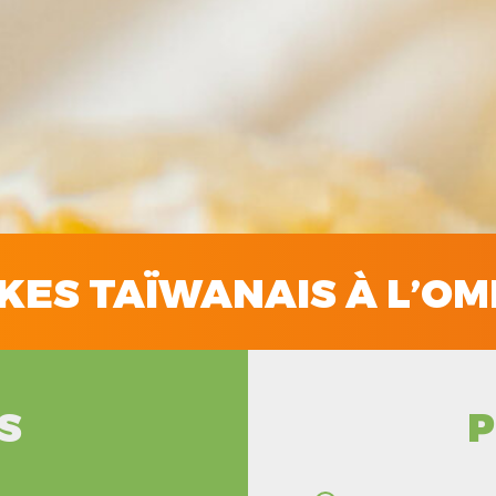
KES TAÏWANAIS À L’OM
S
P