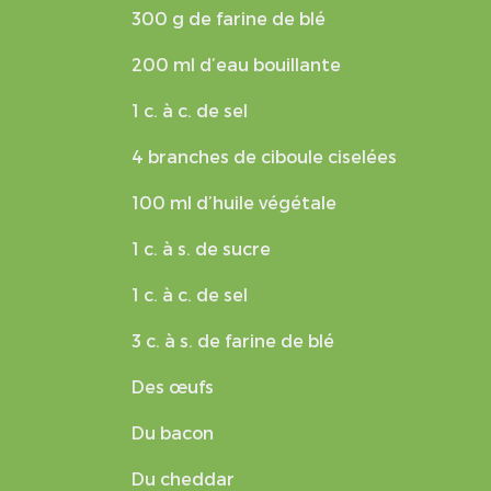
300 g de farine de blé
200 ml d’eau bouillante
1 c. à c. de sel
4 branches de ciboule ciselées
100 ml d’huile végétale
1 c. à s. de sucre
1 c. à c. de sel
3 c. à s. de farine de blé
Des œufs
Du bacon
Du cheddar