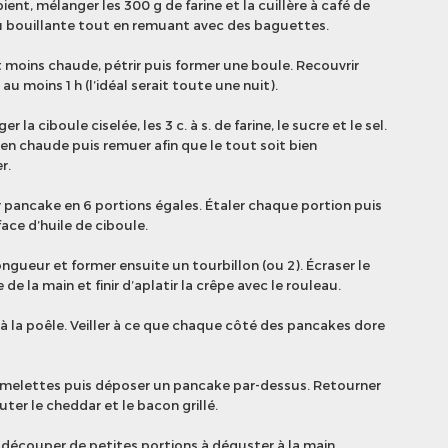
ient, mélanger les 300 g de farine et la cuillère à café de
eau bouillante tout en remuant avec des baguettes.
 moins chaude, pétrir puis former une boule. Recouvrir
 au moins 1 h (l’idéal serait toute une nuit).
 la ciboule ciselée, les 3 c. à s. de farine, le sucre et le sel.
bien chaude puis remuer afin que le tout soit bien
r.
r pancake en 6 portions égales. Étaler chaque portion puis
ace d’huile de ciboule.
ongueur et former ensuite un tourbillon (ou 2). Écraser le
e la main et finir d’aplatir la crêpe avec le rouleau.
à la poêle. Veiller à ce que chaque côté des pancakes dore
omelettes puis déposer un pancake par-dessus. Retourner
uter le cheddar et le bacon grillé.
 découper de petites portions à déguster à la main.