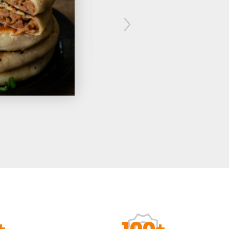
une nouvelle recette très po
Taïwan : les..
+
100+