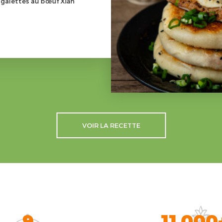
 galettes au bœuf Xian
VOIR LA RECETTE
9
11 000