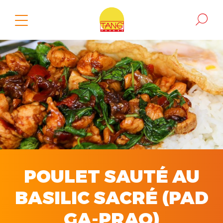
POULET SAUTÉ AU
BASILIC SACRÉ (PAD
GA-PRAO)