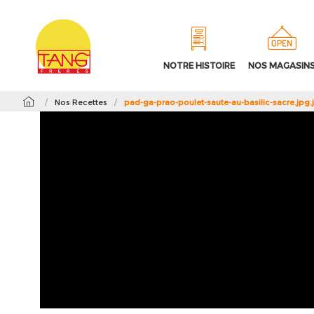
NOTRE HISTOIRE
NOS MAGASIN
/
Nos Recettes
/
pad-ga-prao-poulet-saute-au-basilic-sacre.jpg.