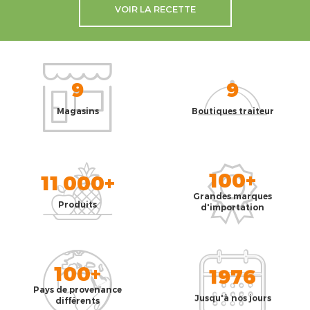
VOIR LA RECETTE
9
9
Magasins
Boutiques traiteur
100+
11 000+
Grandes marques
Produits
d'importation
100+
1976
Pays de provenance
Jusqu'à nos jours
différents