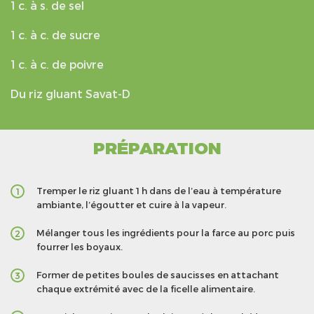
1 c. à s. de sel
1 c. à c. de sucre
1 c. à c. de poivre
Du riz gluant Savat-D
PRÉPARATION
Tremper le riz gluant 1 h dans de l’eau à température
1
ambiante, l’égoutter et cuire à la vapeur.
Mélanger tous les ingrédients pour la farce au porc puis
2
fourrer les boyaux.
Former de petites boules de saucisses en attachant
3
chaque extrémité avec de la ficelle alimentaire.