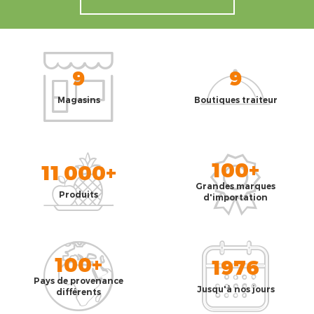
9
9
Magasins
Boutiques traiteur
100+
11 000+
Grandes marques
Produits
d'importation
100+
1976
Pays de provenance
Jusqu'à nos jours
différents