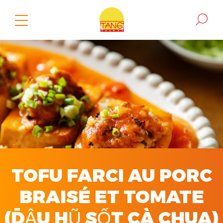
TOFU FARCI AU PORC
BRAISÉ ET TOMATE
(ĐẬU HŨ SỐT CÀ CHUA)