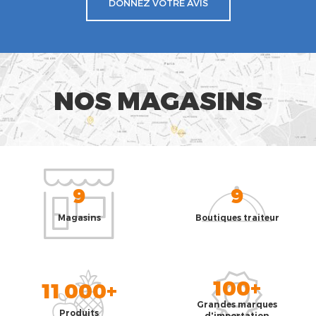
DONNEZ VOTRE AVIS
NOS MAGASINS
9
9
Magasins
Boutiques traiteur
100+
11 000+
Grandes marques
Produits
d'importation