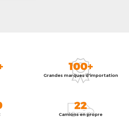
+
100+
Grandes marques d'importation
0
22
t
Camions en propre