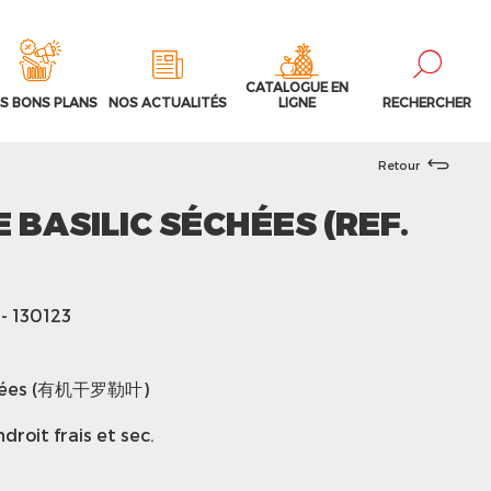
CATALOGUE EN
S BONS PLANS
NOS ACTUALITÉS
LIGNE
RECHERCHER
Retour
E BASILIC SÉCHÉES (REF.
- 130123
séchées (有机干罗勒叶)
roit frais et sec.