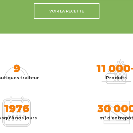
VOIR LA RECETTE
9
11 000
utiques traiteur
Produits
1976
30 00
usqu'à nos jours
m² d'entrepô