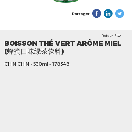
Partager
Retour
BOISSON THÉ VERT ARÔME MIEL
(蜂蜜口味绿茶饮料)
CHIN CHIN
- 530ml
- 178348