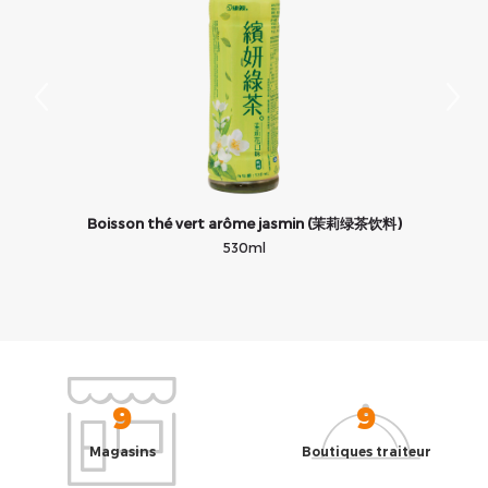
合
Boisson thé vert arôme jasmin (茉莉绿茶饮料)
B
530ml
9
9
Magasins
Boutiques traiteur