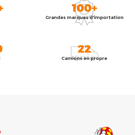
+
100+
Grandes marques d'importation
0
22
t
Camions en propre