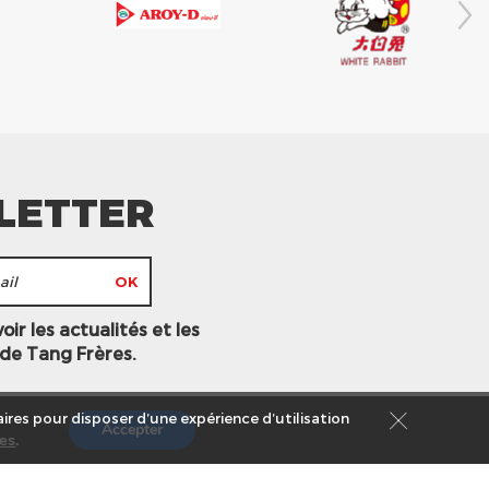
LETTER
ir les actualités et les
 de Tang Frères.
ires pour disposer d’une expérience d’utilisation
Accepter
es
.
s légales