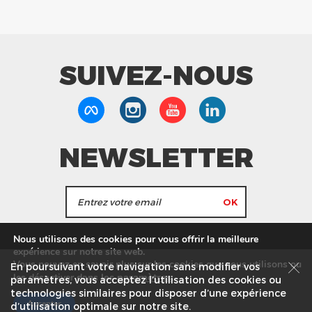
SUIVEZ-NOUS
NEWSLETTER
J'accepte de recevoir les actualités et les
Nous utilisons des cookies pour vous offrir la meilleure
informations de Tang Frères.
expérience sur notre site web.
Vous pouvez en savoir plus sur les cookies que nous utilisons ou
En poursuivant votre navigation sans modifier vos
les
paramètres
.
les désactiver dans
Nos Magasins
Service commercial
Recrutement
paramètres, vous acceptez l’utilisation des cookies ou
technologies similaires pour disposer d’une expérience
Plan du site
Mentions légales
Accepter
d’utilisation optimale sur notre site.
© Tang Frères 2026