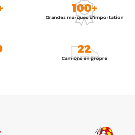
+
100+
Grandes marques d'importation
0
22
t
Camions en propre