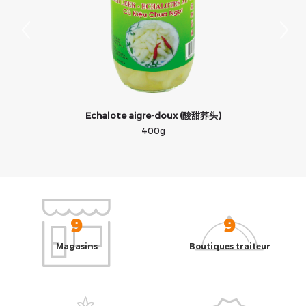
Echalote aigre-doux (酸甜荞头)
400g
9
9
Magasins
Boutiques traiteur