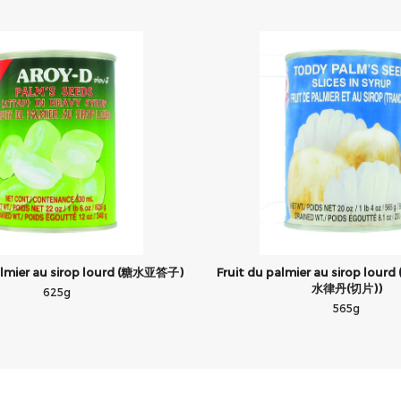
almier au sirop lourd (糖水亚答子)
Fruit du palmier au sirop lourd
水律丹(切片))
625g
565g