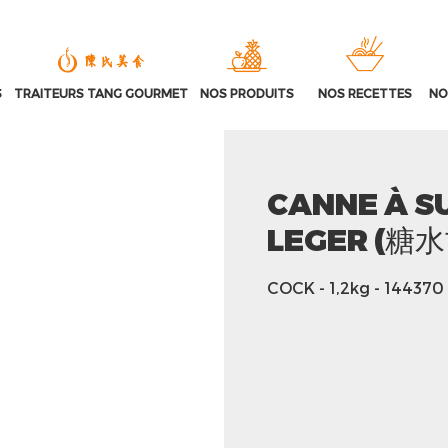
S
TRAITEURS TANG GOURMET
NOS PRODUITS
NOS RECETTES
NO
CANNE À S
LEGER (糖
COCK
- 1,2kg
- 144370