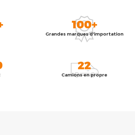
+
100+
Grandes marques d'importation
0
22
t
Camions en propre