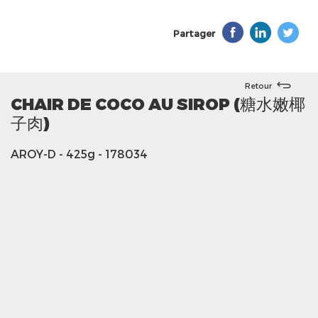
Partager
Retour
CHAIR DE COCO AU SIROP (糖水嫩椰
子肉)
AROY-D
- 425g
- 178034