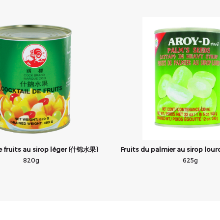
 fruits au sirop léger (什锦水果)
Fruits du palmier au sirop l
820g
625g