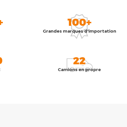
+
100+
Grandes marques d'importation
0
22
t
Camions en propre