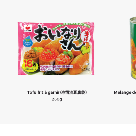
Tofu frit à garnir (寿司油豆腐袋)
Mélange de
260g