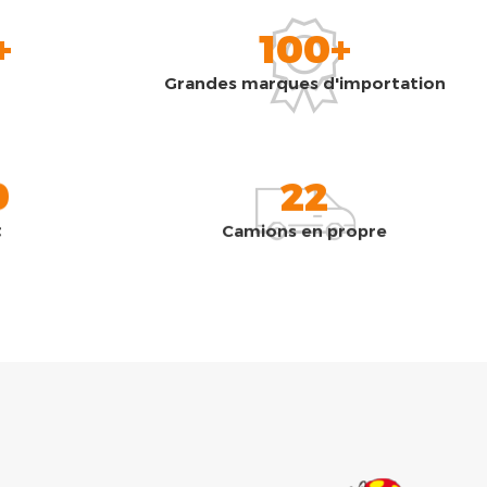
+
100+
Grandes marques d'importation
0
22
t
Camions en propre