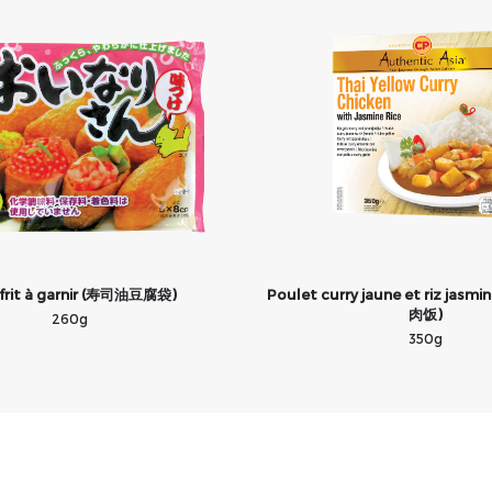
 frit à garnir (寿司油豆腐袋)
Poulet curry jaune et riz ja
肉饭)
260g
350g