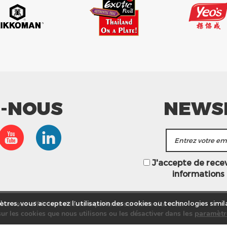
Z-NOUS
NEWS
J'accepte de recevo
informations
ur vous offrir la meilleure expérience sur notre site web.
tres, vous acceptez l’utilisation des cookies ou technologies simila
les
paramètr
ur les cookies que nous utilisons ou les désactiver dans
asins
Service commercial
Recrutement
Plan du site
Mention
© Tang Frères 2026