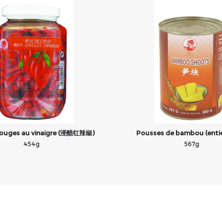
rouges au vinaigre (浸醋红辣椒)
Pousses de bambou (enti
454g
567g