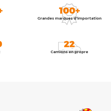
+
100+
Grandes marques d'importation
0
22
t
Camions en propre