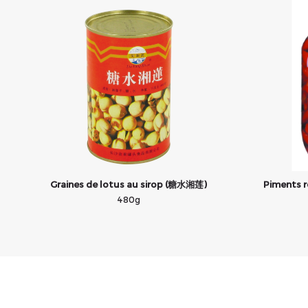
Graines de lotus au sirop (糖水湘莲)
Piments 
480g