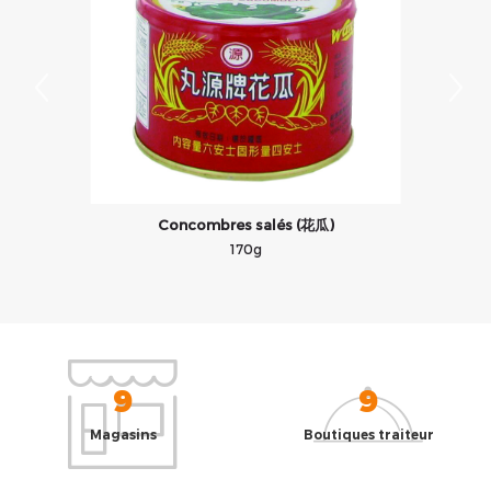
Concombres salés (花瓜)
170g
9
9
Magasins
Boutiques traiteur