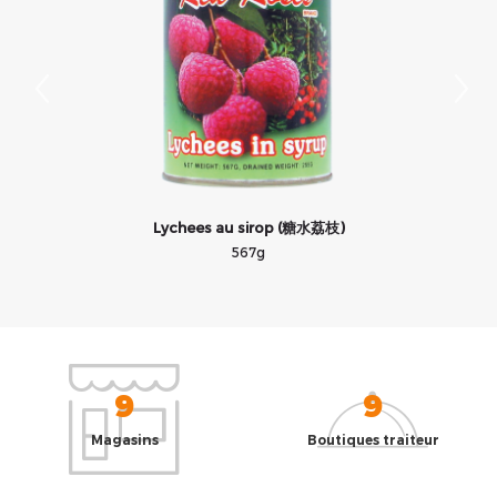
Lychees au sirop (糖水荔枝)
567g
9
9
Magasins
Boutiques traiteur