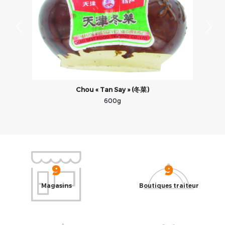
Chou « Tan Say » (冬菜)
600g
9
9
Magasins
Boutiques traiteur