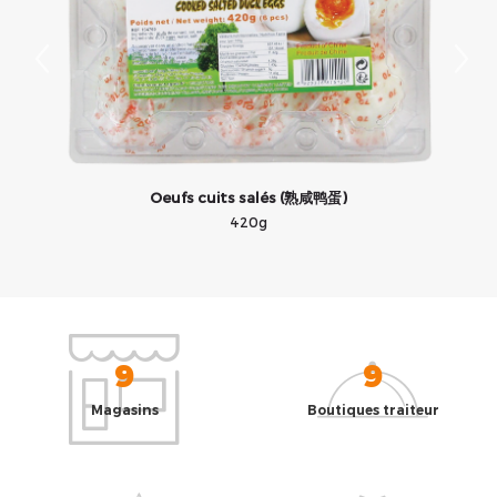
Oeufs cuits salés (熟咸鸭蛋)
420g
9
9
Magasins
Boutiques traiteur