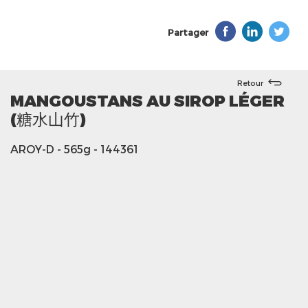
Partager
Retour
MANGOUSTANS AU SIROP LÉGER
(糖水山竹)
AROY-D
- 565g
- 144361