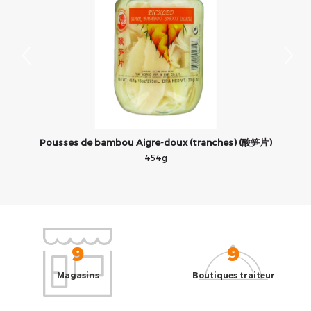
Pousses de bambou Aigre-doux (tranches) (酸笋片)
454g
9
9
Magasins
Boutiques traiteur