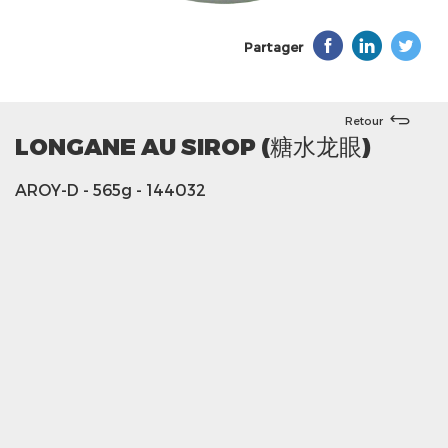
Partager
Retour
LONGANE AU SIROP (糖水龙眼)
AROY-D
- 565g
- 144032