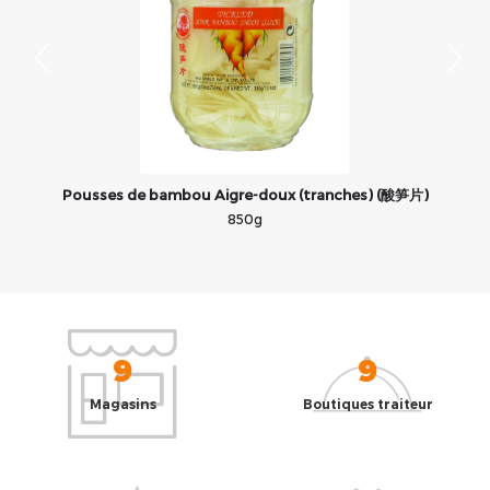
Pousses de bambou Aigre-doux (tranches) (酸笋片)
850g
9
9
Magasins
Boutiques traiteur