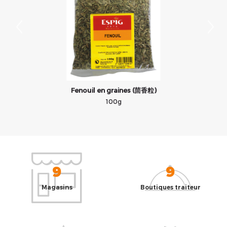
Fenouil en graines (茴香粒)
100g
9
9
Magasins
Boutiques traiteur