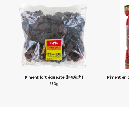
Piment fort équeuté (乾辣椒壳)
Piment en
250g