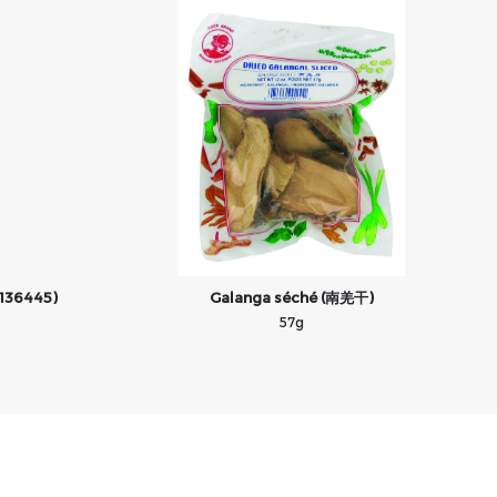
 136445)
Galanga séché (南羌干)
57g