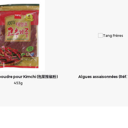
 poudre pour Kimchi (泡菜辣椒粉)
Algues assaisonnées (Réf.
453g