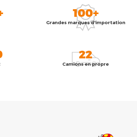
+
100+
Grandes marques d'importation
0
22
t
Camions en propre