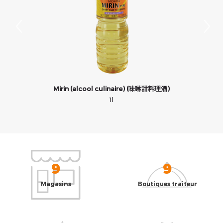
Mirin (alcool culinaire) (味啉甜料理酒)
1l
9
9
Magasins
Boutiques traiteur