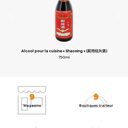
Alcool pour la cuisine « Shaoxing » (厨用绍兴酒)
750ml
9
9
Magasins
Boutiques traiteur