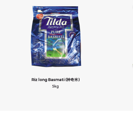
Riz long Basmati (神奇米)
5kg