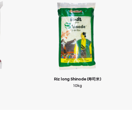
Riz long Shinode (寿司米)
10kg