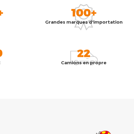
+
100+
Grandes marques d'importation
0
22
t
Camions en propre