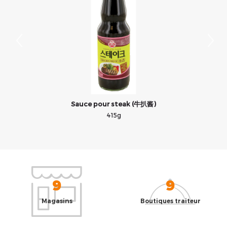
Sauce pour steak (牛扒酱)
415g
9
9
Magasins
Boutiques traiteur