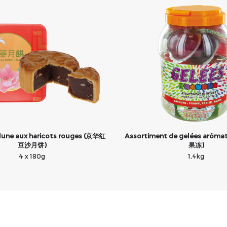
lune aux haricots rouges (京华红
Assortiment de gelées arôma
豆沙月饼)
果冻)
4 x 180g
1,4kg