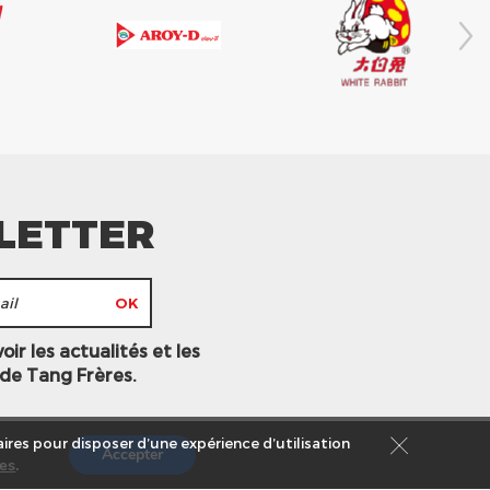
LETTER
ir les actualités et les
 de Tang Frères.
ires pour disposer d’une expérience d’utilisation
Accepter
es
.
s légales