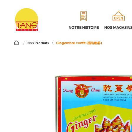
NOTRE HISTOIRE
NOS MAGASIN
/
Nos Produits
/
Gingembre confit (桶装糖姜)