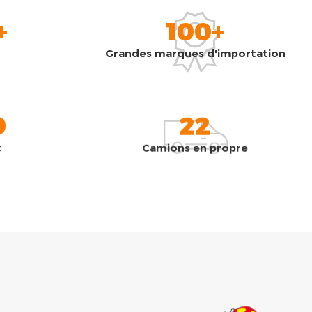
+
100+
Grandes marques d'importation
0
22
t
Camions en propre