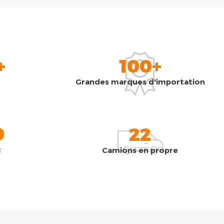
+
100+
Grandes marques d'importation
0
22
t
Camions en propre