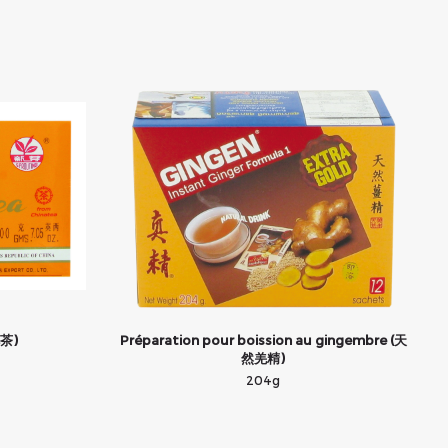
花茶)
Préparation pour boission au gingembre (天
然羌精)
204g