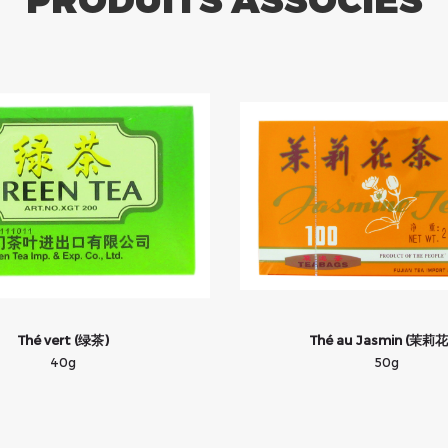
Thé vert (绿茶)
Thé au Jasmin (茉莉
40g
50g