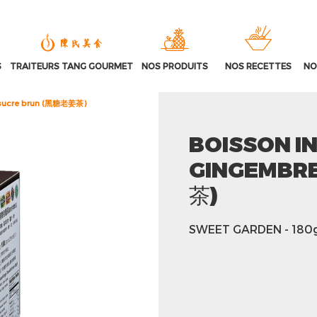
S
TRAITEURS TANG GOURMET
NOS PRODUITS
NOS RECETTES
NO
& sucre brun (黑糖老姜茶)
BOISSON I
GINGEMBRE
茶)
SWEET GARDEN
- 180