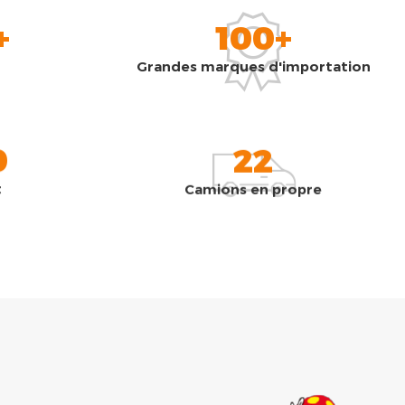
+
100+
Grandes marques d'importation
0
22
t
Camions en propre