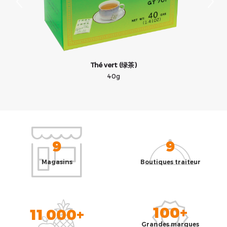
Thé vert (绿茶)
40g
9
9
Magasins
Boutiques traiteur
100+
11 000+
Grandes marques