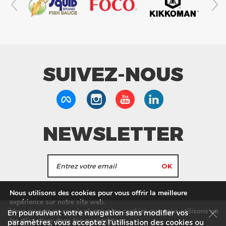
SUIVEZ-NOUS
NEWSLETTER
J'accepte de recevoir les actualités et les
Nous utilisons des cookies pour vous offrir la meilleure
informations de Tang Frères.
expérience sur notre site web.
Vous pouvez en savoir plus sur les cookies que nous utilisons ou
En poursuivant votre navigation sans modifier vos
les
paramètres
.
les désactiver dans
Nos Magasins
Service commercial
Recrutement
paramètres, vous acceptez l’utilisation des cookies ou