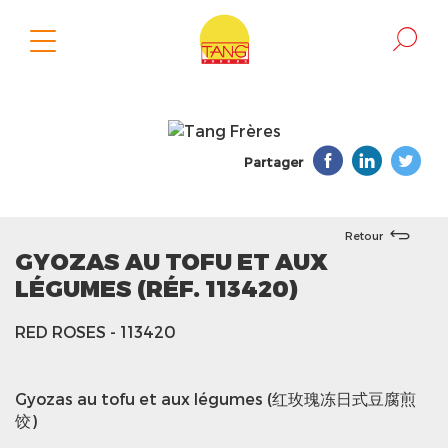
Partager
Retour
GYOZAS AU TOFU ET AUX
LÉGUMES (RÉF. 113420)
RED ROSES
- 113420
Gyozas au tofu et aux légumes (红玫瑰冻日式豆腐煎
饺)