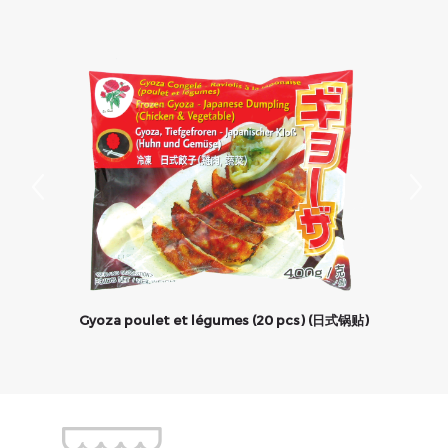
Gyoza poulet et légumes (20 pcs) (日式锅贴)